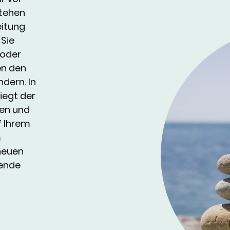
tehen
eitung
 Sie
 oder
en den
dern. In
iegt der
gen und
f Ihrem
m
 neuen
sende