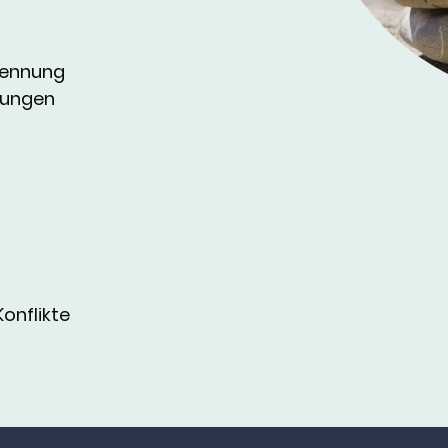
n
Trennung
rungen
Konflikte