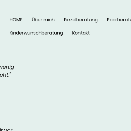
HOME
Über mich
Einzelberatung
Paarberat
Kinderwunschberatung
Kontakt
 wenig
ht."
ir vor